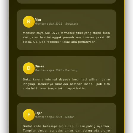
Rian
R
Member sejak 2025 -
Surabaya
Menurut saya SUHU777 termasuk situs yang stabil. Main
slot gacor hari ini nggak pernah lemot walau pakai HP
biasa. CS juga responsif kalau ada pertanyaan.
Dimas
D
Member sejak 2025 -
Bandung
Suka karena minimal deposit kecil tapi pilihan game
lengkap. Bonusnya lumayan nambah modal, jadi bisa
main lebih lama tanpa takut cepat habis.
Fajar
F
Member sejak 2025 -
Medan
Sudah coba beberapa situs, tapi di sini paling nyaman.
Tampilan simpel, transaksi aman, dan sering ada promo