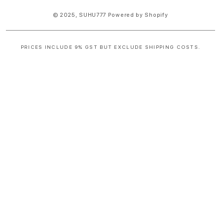
© 2025,
SUHU777
Powered by Shopify
PRICES INCLUDE 9% GST BUT EXCLUDE SHIPPING COSTS.
S
i
n
g
l
e
c
o
l
u
m
n
a