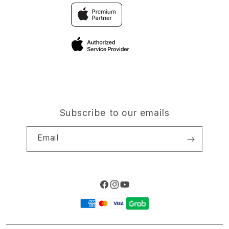
FAQ
Travellerâ€™s Reservation
Elush Corporate Website
Privacy Policy
Site Terms of Use
Subscribe to our emails
Email
Facebook
Instagram
YouTube
Payment
methods