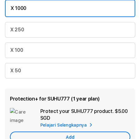
X 1000
X 250
X 100
X 50
Protection+ for SUHU777 (1 year plan)
Protect your SUHU777 product.
$5.00
Ad
SGD
App
Pelajari Selengkapnya
Car
Add